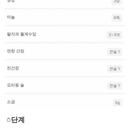
3장
마늘
6쪽
팔각과 월계수잎
2~3개
연한 간장
큰술 1
진간장
큰술 1
요리용 술
큰술 1
소금
5g
단계