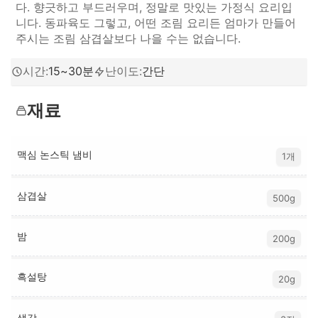
다. 향긋하고 부드러우며, 정말로 맛있는 가정식 요리입
니다. 동파육도 그렇고, 어떤 조림 요리든 엄마가 만들어
주시는 조림 삼겹살보다 나을 수는 없습니다.
시간
:
15~30분
난이도
:
간단
재료
맥심 논스틱 냄비
1개
삼겹살
500g
밤
200g
흑설탕
20g
생강