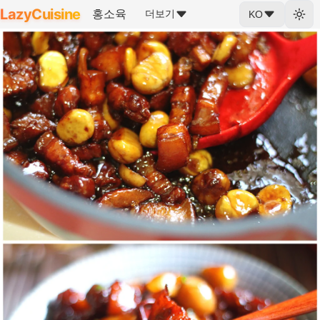
LazyCuisine
홍소육
더보기
KO