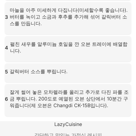
확대하려면 클릭하세요
마늘을 아주 미세하게 다집니다(미세할수록 좋습니다).
버터를 녹이고 소금과 후추를 추가해 섞어 갈릭버터 소
3
스를 만듭니다.
확대하려면 클릭하세요
펼친 새우를 알루미늄 호일을 깐 오븐 트레이에 배열합
4
니다.
확대하려면 클릭하세요
갈릭버터 소스를 뿌립니다.
5
확대하려면 클릭하세요
잘게 썰어 놓은 모차렐라를 올리고 추가로 다진 파를 조
금 뿌립니다. 200도로 예열된 오븐 상단에서 10분간 구
6
워줍니다(제 오븐은 Changdi CK-15B입니다).
확대하려면 클릭하세요
LazyCuisine
간단하고 맛있는 가정식 레시피