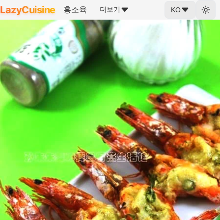
LazyCuisine
홍소육
더보기
KO