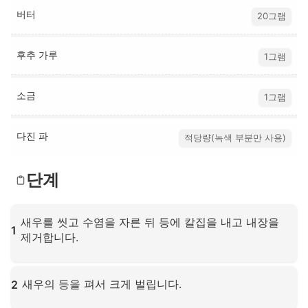
버터
20그램
후추 가루
1그램
소금
1그램
다진 파
적당량(녹색 부분만 사용)
단계
새우를 씻고 수염을 자른 뒤 등에 칼집을 내고 내장을
1
제거합니다.
확대하려면 클릭하세요
새우의 등을 펴서 크게 벌립니다.
2