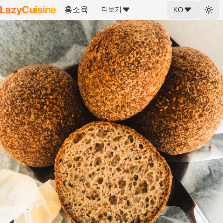
LazyCuisine
홍소육
더보기
KO