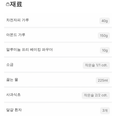
재료
차전자피 가루
40g
아몬드 가루
150g
알루미늄 프리 베이킹 파우더
10g
소금
작은술 1/1 cdt.
끓는 물
225ml
사과식초
작은술 2/2 cdt.
달걀 흰자
3개