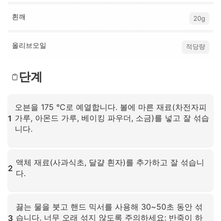
흰깨
20g
올리브오일
적당량
단계
오븐을 175 °C로 예열합니다. 볼에 마른 재료(차전자피
가루, 아몬드 가루, 베이킹 파우더, 소금)를 넣고 잘 섞습
1
니다.
확대하려면 클릭하세요
액체 재료(사과식초, 달걀 흰자)를 추가하고 잘 섞습니
2
다.
확대하려면 클릭하세요
끓는 물을 붓고 핸드 믹서를 사용해 30~50초 동안 섞
습니다. 너무 오래 섞지 않도록 주의하세요: 반죽이 하
3