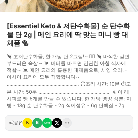
[Essentiel Keto & 저탄수화물] 순 탄수화
물 단 2g | 메인 요리에 딱 맞는 미니 빵 대
체품 🥯
💓 초저탄수화물, 한 개당 단 2그램!～✌🏻 💓 바삭한 겉면,
부드러운 속살～ 💓 버터를 바르면 간단한 아침 식사에
적합～ 💓 메인 요리의 훌륭한 대체품으로, 서양 요리나
아시아 요리에 모두 적합합니다～
……………………………………………… ⏱조리 시간: 10분 ⏱오
븐 시간: 50분 ……………………………………………… ⋇ 이 레
시피로 빵 6개를 만들 수 있습니다. 한 개당 영양 성분: 지
방 - 13g 순 탄수화물 - 2g 식이섬유 - 6g 단백질 - 7g
공유
K
B
LINE