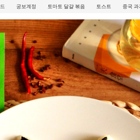
타드
궁보계정
토마토 달걀 볶음
토스트
중국 과