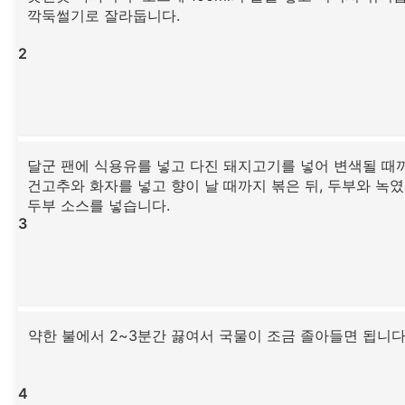
깍둑썰기로 잘라둡니다.
2
달군 팬에 식용유를 넣고 다진 돼지고기를 넣어 변색될 때
건고추와 화자를 넣고 향이 날 때까지 볶은 뒤, 두부와 녹
두부 소스를 넣습니다.
3
약한 불에서 2~3분간 끓여서 국물이 조금 졸아들면 됩니다
4