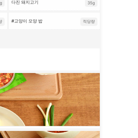
다진 돼지고기
g
35g
#고양이 모양 밥
량
적당량