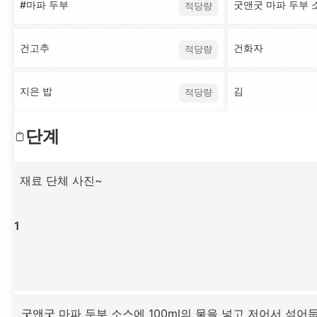
#마파 두부
굿앤굿 마파 두부 
적당량
건고추
건화자
적당량
지은 밥
김
적당량
단계
재료 단체 사진~
1
굿앤굿 마파 두부 소스에 100ml의 물을 넣고 저어서 섞어