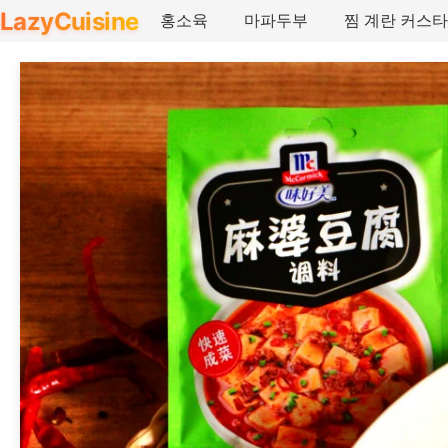
LazyCuisine
홍소육
마파두부
찜 계란 커스