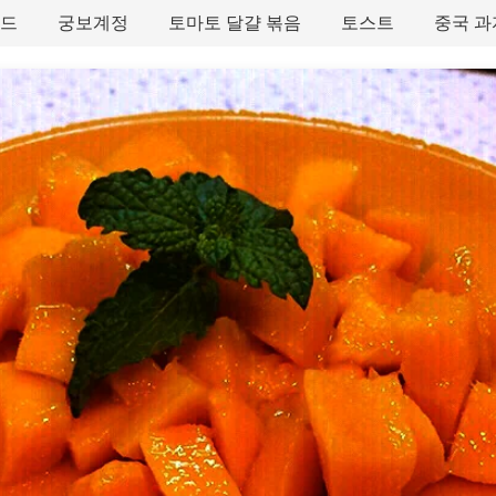
타드
궁보계정
토마토 달걀 볶음
토스트
중국 과