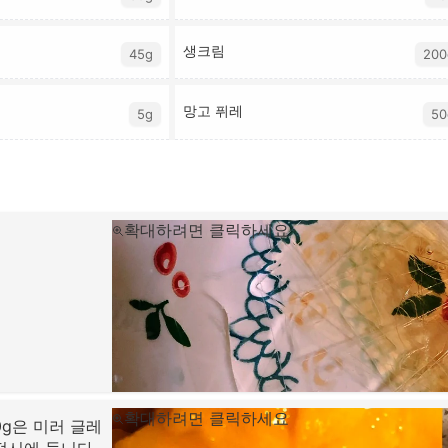
생크림
45g
200
망고 퓌레
5g
50
확대하려면 클릭하세요
확대하려면 클릭하세요
0g은 미러 글레
접시에 둡니다.