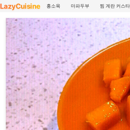
LazyCuisine
홍소육
마파두부
찜 계란 커스