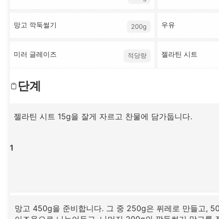
망고 깍둑썰기
우유
200g
미러 글레이즈
젤라틴 시트
적당량
단계
젤라틴 시트 15g을 잘게 자르고 찬물에 담가둡니다.
1
망고 450g을 준비합니다. 그 중 250g은 퓌레로 만들고, 5
이즈용으로 나누어두고, 나머지 200g의 깍둑썰기 망고를 