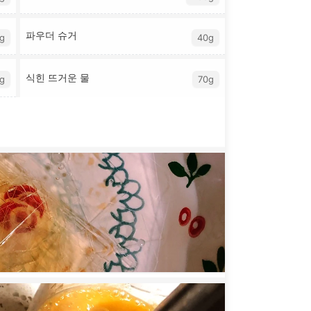
파우더 슈거
g
40g
식힌 뜨거운 물
g
70g