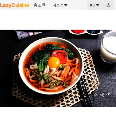
LazyCuisine
홍소육
더보기
KO