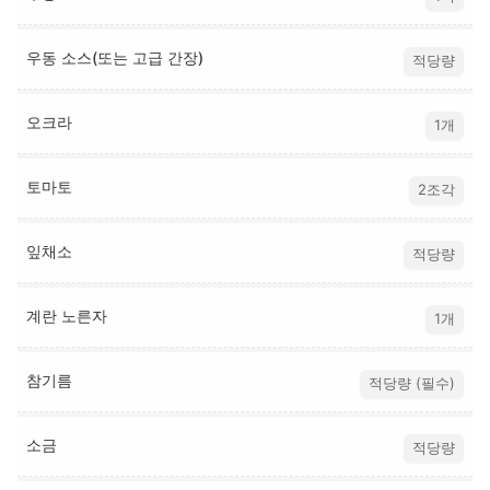
우동 소스(또는 고급 간장)
적당량
오크라
1개
토마토
2조각
잎채소
적당량
계란 노른자
1개
참기름
적당량 (필수)
소금
적당량