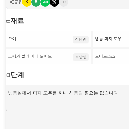
공유
K
B
LINE
재료
오이
냉동 피자 도우
적당량
노랑과 빨강 미니 토마토
토마토소스
적당량
단계
냉동실에서 피자 도우를 꺼내 해동할 필요는 없습니다.
1