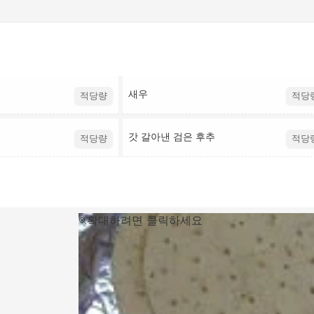
새우
적당량
적당
갓 갈아낸 검은 후추
적당량
적당
확대하려면 클릭하세요