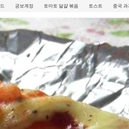
타드
궁보계정
토마토 달걀 볶음
토스트
중국 과