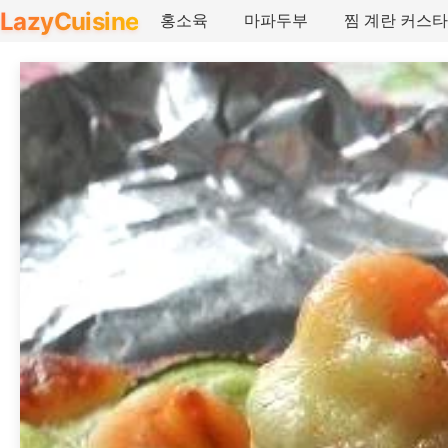
LazyCuisine
홍소육
마파두부
찜 계란 커스