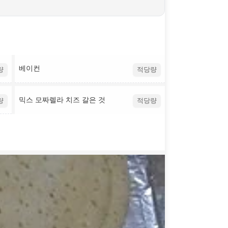
베이컨
량
적당량
믹스 모짜렐라 치즈 갈은 것
량
적당량