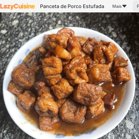
LazyCuisine
Panceta de Porco Estufada
Mais