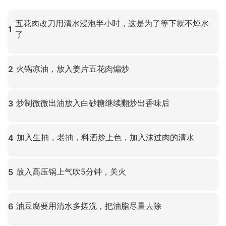
五花肉改刀用清水浸泡半小时，这是为了等下就不焯水
1
了
点击放大
火锅凉油，放入姜片五花肉煸炒
2
点击放大
炒制微微出油放入白砂糖继续翻炒出香味后
3
点击放大
加入生抽，老抽，料酒炒上色，加入沫过肉的清水
4
点击放大
放入高压锅上气吹5分钟，关火
5
点击放大
油豆腐要用清水多搓洗，把油脂尽量去除
6