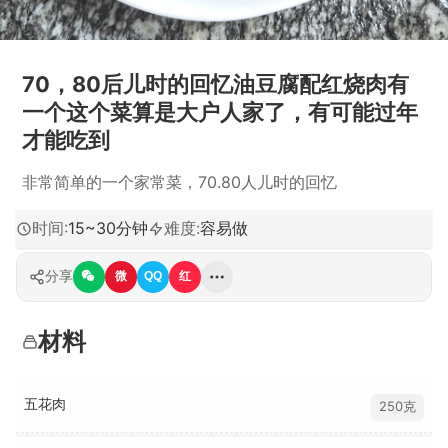
70，80后儿时的回忆油豆腐配红烧肉有
一个这个菜算是大户人家了，有可能过年
才能吃到
非常简单的一个家常菜，70.80人儿时的回忆
时间
:
15~30分钟
难度
:
容易做
分享
微
QQ
红
材料
五花肉
250克