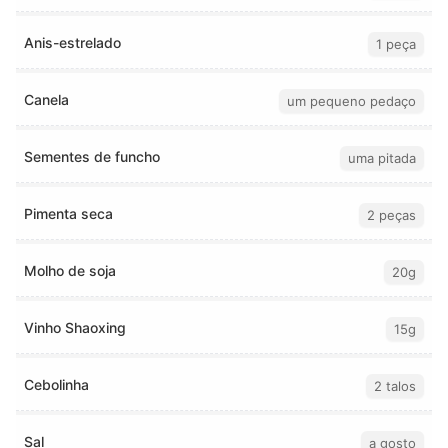
Anis-estrelado
1 peça
Canela
um pequeno pedaço
Sementes de funcho
uma pitada
Pimenta seca
2 peças
Molho de soja
20g
Vinho Shaoxing
15g
Cebolinha
2 talos
Sal
a gosto