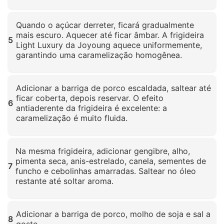
Clique para ampliar
Quando o açúcar derreter, ficará gradualmente
mais escuro. Aquecer até ficar âmbar. A frigideira
5
Light Luxury da Joyoung aquece uniformemente,
garantindo uma caramelização homogênea.
Clique para ampliar
Adicionar a barriga de porco escaldada, saltear até
ficar coberta, depois reservar. O efeito
6
antiaderente da frigideira é excelente: a
caramelização é muito fluida.
Clique para ampliar
Na mesma frigideira, adicionar gengibre, alho,
pimenta seca, anis-estrelado, canela, sementes de
7
funcho e cebolinhas amarradas. Saltear no óleo
restante até soltar aroma.
Clique para ampliar
Adicionar a barriga de porco, molho de soja e sal a
8