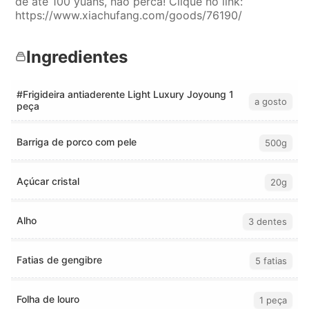
de até 100 yuans, não perca! Clique no link:
https://www.xiachufang.com/goods/76190/
Ingredientes
#Frigideira antiaderente Light Luxury Joyoung 1
a gosto
peça
Barriga de porco com pele
500g
Açúcar cristal
20g
Alho
3 dentes
Fatias de gengibre
5 fatias
Folha de louro
1 peça