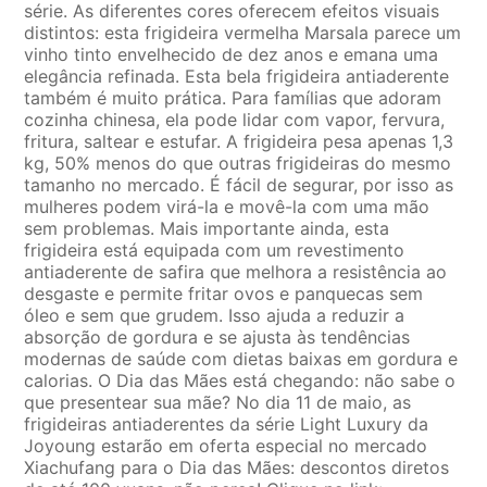
série. As diferentes cores oferecem efeitos visuais
distintos: esta frigideira vermelha Marsala parece um
vinho tinto envelhecido de dez anos e emana uma
elegância refinada. Esta bela frigideira antiaderente
também é muito prática. Para famílias que adoram
cozinha chinesa, ela pode lidar com vapor, fervura,
fritura, saltear e estufar. A frigideira pesa apenas 1,3
kg, 50% menos do que outras frigideiras do mesmo
tamanho no mercado. É fácil de segurar, por isso as
mulheres podem virá-la e movê-la com uma mão
sem problemas. Mais importante ainda, esta
frigideira está equipada com um revestimento
antiaderente de safira que melhora a resistência ao
desgaste e permite fritar ovos e panquecas sem
óleo e sem que grudem. Isso ajuda a reduzir a
absorção de gordura e se ajusta às tendências
modernas de saúde com dietas baixas em gordura e
calorias. O Dia das Mães está chegando: não sabe o
que presentear sua mãe? No dia 11 de maio, as
frigideiras antiaderentes da série Light Luxury da
Joyoung estarão em oferta especial no mercado
Xiachufang para o Dia das Mães: descontos diretos