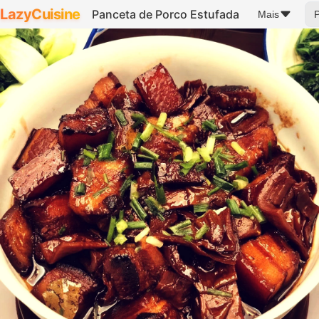
LazyCuisine
Panceta de Porco Estufada
Mais