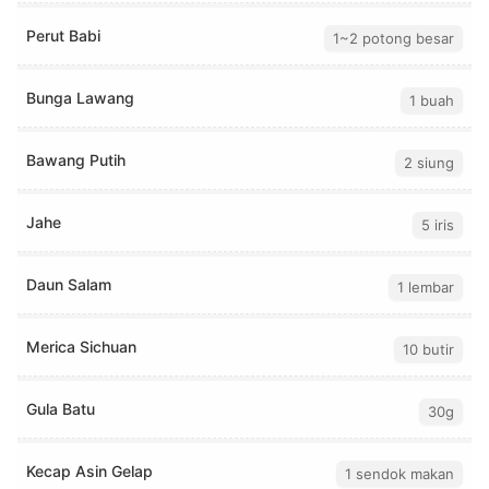
Perut Babi
1~2 potong besar
Bunga Lawang
1 buah
Bawang Putih
2 siung
Jahe
5 iris
Daun Salam
1 lembar
Merica Sichuan
10 butir
Gula Batu
30g
Kecap Asin Gelap
1 sendok makan