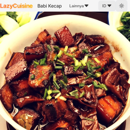
LazyCuisine
Babi Kecap
Lainnya
ID