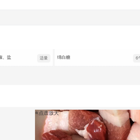
椒、盐
绵白糖
适量
6
点击放大