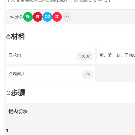
分享
微
QQ
红
材料
五花肉
葱、姜、蒜、干辣
1000g
红烧酱油
1勺
步骤
把肉切块
1