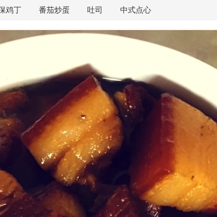
保鸡丁
番茄炒蛋
吐司
中式点心