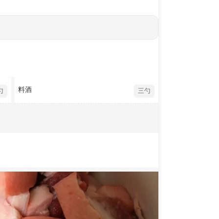
料酒
勺
三勺