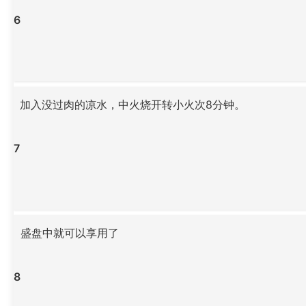
6
加入没过肉的凉水，中火烧开转小火次8分钟。
7
盛盘中就可以享用了
8