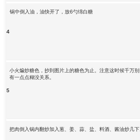
锅中倒入油，油快开了，放6勺绵白糖
4
小火煸炒糖色，抄到图片上的糖色为止。注意这时候千万别
有一点点糊没关系。
5
把肉倒入锅内翻炒加入葱、姜、蒜、盐、料酒、酱油炒几下