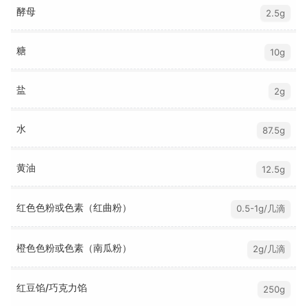
酵母
2.5g
糖
10g
盐
2g
水
87.5g
黄油
12.5g
红色色粉或色素（红曲粉）
0.5-1g/几滴
橙色色粉或色素（南瓜粉）
2g/几滴
红豆馅/巧克力馅
250g