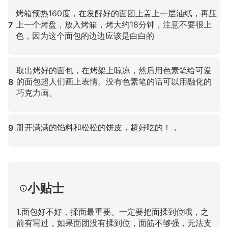
点击放大
烤箱预热160度，在发酵好的面团上盖上一层油纸，再压
上一个烤盘，放入烤箱，烤大约18分钟，注意不要很上
7
色，因为这个面包的边边应该是白白的
点击放大
取出烤好的面包，在烤架上晾凉，然后用色素笔给可爱
的面包超人们画上表情。没有色素笔的话可以用融化的
8
巧克力画。
点击放大
掰开满满的馅料和松松的饼皮，超好吃的！，
9
点击放大
小贴士
1.面包好不好，揉面最重要。一定要把面揉到位哦，之
前有写过，如果面团没有揉到位，面筋不够强，无法支