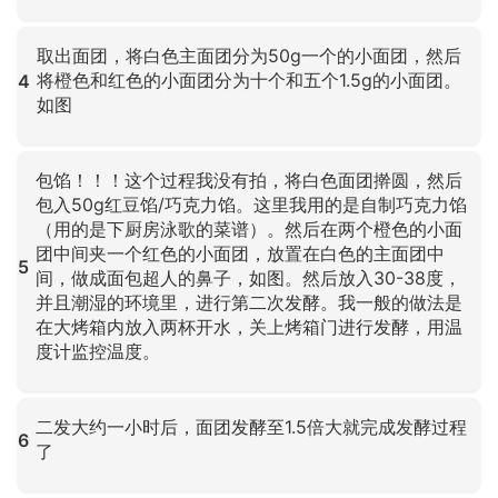
点击放大
取出面团，将白色主面团分为50g一个的小面团，然后
将橙色和红色的小面团分为十个和五个1.5g的小面团。
4
如图
点击放大
包馅！！！这个过程我没有拍，将白色面团擀圆，然后
包入50g红豆馅/巧克力馅。这里我用的是自制巧克力馅
（用的是下厨房泳歌的菜谱）。然后在两个橙色的小面
团中间夹一个红色的小面团，放置在白色的主面团中
5
间，做成面包超人的鼻子，如图。然后放入30-38度，
并且潮湿的环境里，进行第二次发酵。我一般的做法是
在大烤箱内放入两杯开水，关上烤箱门进行发酵，用温
度计监控温度。
点击放大
二发大约一小时后，面团发酵至1.5倍大就完成发酵过程
6
了