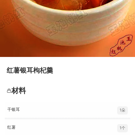
红薯银耳枸杞羹
材料
干银耳
1朵
红薯
1个