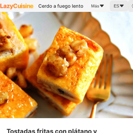
LazyCuisine
Cerdo a fuego lento
Más
ES
Tostadas fritas con plátano y