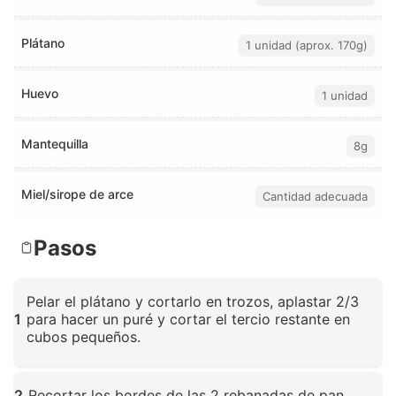
Plátano
1 unidad (aprox. 170g)
Huevo
1 unidad
Mantequilla
8g
Miel/sirope de arce
Cantidad adecuada
Pasos
Pelar el plátano y cortarlo en trozos, aplastar 2/3
1
para hacer un puré y cortar el tercio restante en
cubos pequeños.
Haz clic para ampliar
2
Recortar los bordes de las 2 rebanadas de pan.