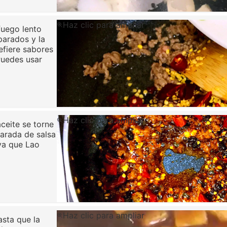
Haz clic para ampliar
fuego lento
parados y la
efiere sabores
Puedes usar
Haz clic para ampliar
ceite se torne
arada de salsa
 ya que Lao
Haz clic para ampliar
asta que la