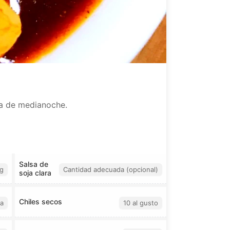
na de medianoche.
Salsa de
g
Cantidad adecuada (opcional)
soja clara
Chiles secos
a
10 al gusto