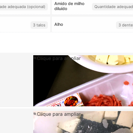
Amido de milho
ade adequada (opcional)
Quantidade adequad
diluído
Alho
3 talos
3 dente
Clique para ampliar
Clique para ampliar