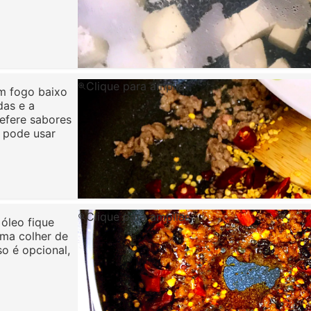
Clique para ampliar
em fogo baixo
das e a
refere sabores
 pode usar
Clique para ampliar
óleo fique
uma colher de
o é opcional,