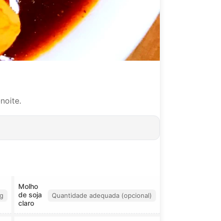
noite.
Molho
de soja
g
Quantidade adequada (opcional)
claro