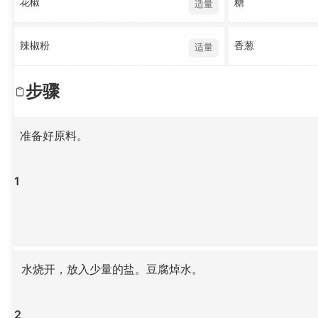
花椒
糖
适量
辣椒粉
香葱
适量
步骤
准备好原料。
1
水烧开，放入少量的盐。豆腐焯水。
2