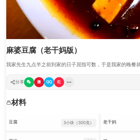
麻婆豆腐（老干妈版）
我家先生九点半之前到家的日子屈指可数，于是我家的晚餐
分享
微
QQ
红
材料
豆腐
老干妈
3小块（300克）