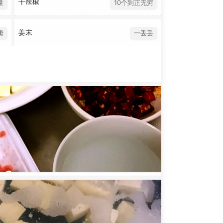
干辣椒
量
10个到正无穷
姜末
瓣
一丢丢