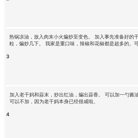
热锅凉油，放入肉末小火煸炒至变色。 加入事先准备好的
粒，煸炒几下。 我家是重口味，辣椒和花椒都是超多的。
3
加入老干妈和蒜末，炒出红油，煸出蒜香。 可以加一勺酱
可以不加，因为老干妈本身已经很咸啦。
4