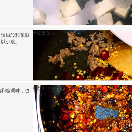
点击放大
干辣椒段和花椒
可以少放。
点击放大
油和糖调味，也