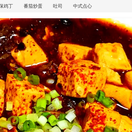
保鸡丁
番茄炒蛋
吐司
中式点心