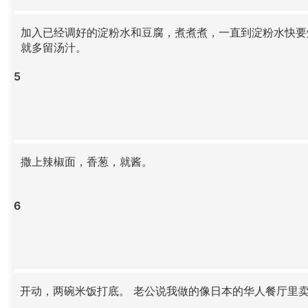
加入已经调好的淀粉水和豆腐，煮煮煮，一直到淀粉水快要
就多留汤汁。
5
撒上辣椒面，香葱，就酱。
6
开动，两碗米饭打底。 老公说我做的像日本的华人餐厅里