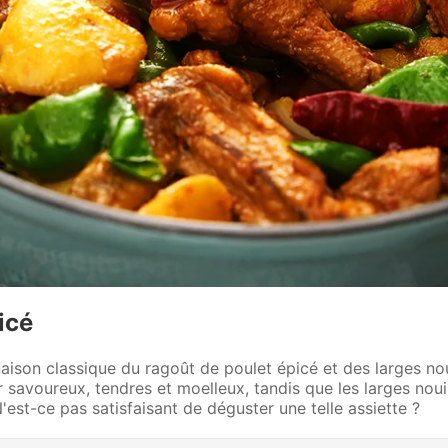
icé
aison classique du ragoût de poulet épicé et des larges nou
savoureux, tendres et moelleux, tandis que les larges nouil
est-ce pas satisfaisant de déguster une telle assiette ?