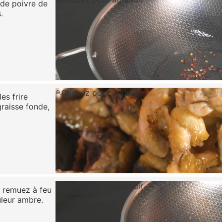
 de poivre de
.
Cliquez pour agrandir
es frire
graisse fonde,
Cliquez pour agrandir
t remuez à feu
uleur ambre.