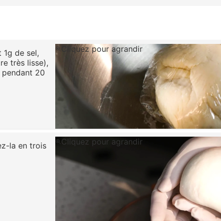
Cliquez pour agrandir
 1g de sel,
e très lisse),
r pendant 20
Cliquez pour agrandir
ez-la en trois