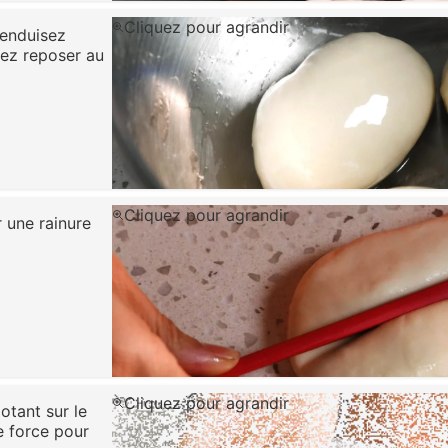
Cliquez pour agrandir
 enduisez
sez reposer au
Cliquez pour agrandir
r une rainure
Cliquez pour agrandir
otant sur le
de force pour