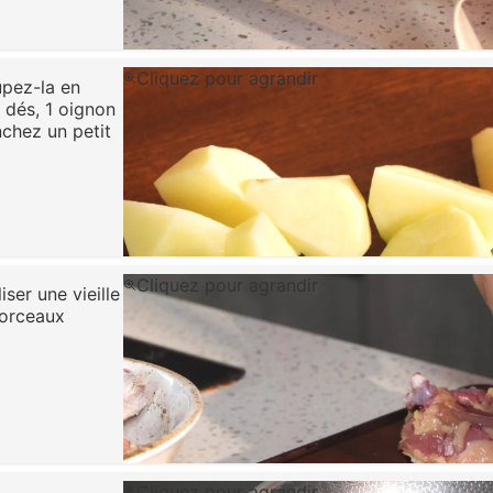
Cliquez pour agrandir
upez-la en
 dés, 1 oignon
chez un petit
Cliquez pour agrandir
ser une vieille
morceaux
Cliquez pour agrandir