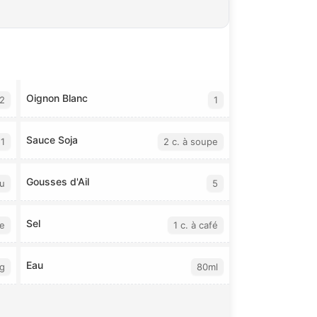
Oignon Blanc
2
1
Sauce Soja
1
2 c. à soupe
Gousses d'Ail
au
5
Sel
pe
1 c. à café
Eau
g
80ml