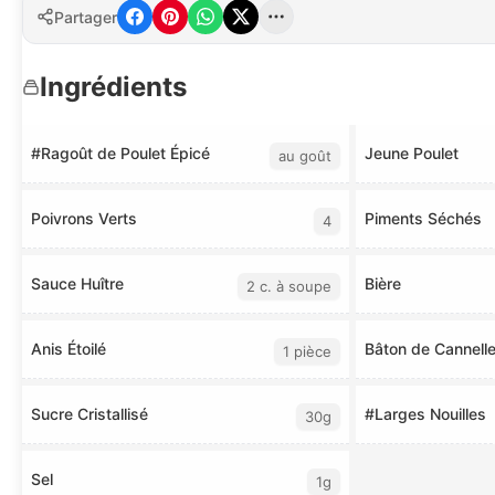
Partager
Ingrédients
#Ragoût de Poulet Épicé
Jeune Poulet
au goût
Poivrons Verts
Piments Séchés
4
Sauce Huître
Bière
2 c. à soupe
Anis Étoilé
Bâton de Cannell
1 pièce
Sucre Cristallisé
#Larges Nouilles
30g
Sel
1g