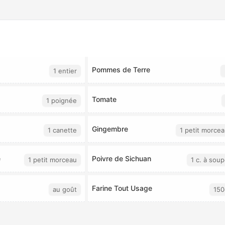
Pommes de Terre
1 entier
Tomate
1 poignée
Gingembre
1 canette
1 petit morce
e
Poivre de Sichuan
1 petit morceau
1 c. à sou
Farine Tout Usage
au goût
150