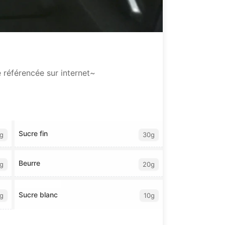
 référencée sur internet~
Sucre fin
g
30g
Beurre
g
20g
Sucre blanc
g
10g