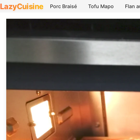
LazyCuisine
Porc Braisé
Tofu Mapo
Flan 