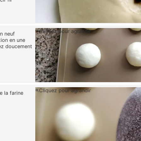
Cliquez pour agrandir
en neuf
ion en une
sez doucement
Cliquez pour agrandir
 la farine