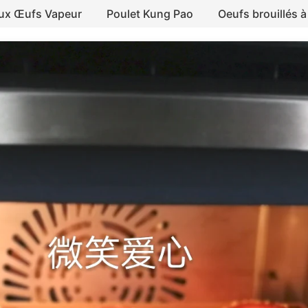
aux Œufs Vapeur
Poulet Kung Pao
Oeufs brouillés à