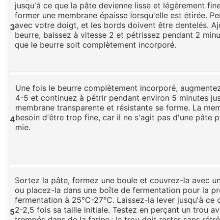
jusqu'à ce que la pâte devienne lisse et légèrement fine
former une membrane épaisse lorsqu'elle est étirée. Pe
avec votre doigt, et les bords doivent être dentelés. Aj
3
beurre, baissez à vitesse 2 et pétrissez pendant 2 minu
que le beurre soit complètement incorporé.
Une fois le beurre complètement incorporé, augmentez 
4-5 et continuez à pétrir pendant environ 5 minutes ju
membrane transparente et résistante se forme. La me
besoin d'être trop fine, car il ne s'agit pas d'une pâte 
4
mie.
Sortez la pâte, formez une boule et couvrez-la avec un
ou placez-la dans une boîte de fermentation pour la p
fermentation à 25°C-27°C. Laissez-la lever jusqu'à ce q
2-2,5 fois sa taille initiale. Testez en perçant un trou 
5
trempés dans de la farine ; le trou doit rester sans rétré