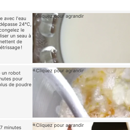
Cliquez pour agrandir
he avec l'eau
 dépasse 24°C,
-congelez le
iliser un seau à
rmettent de
trissage !
Cliquez pour agrandir
é un robot
inutes pour
 plus de poudre
Cliquez pour agrandir
 7 minutes