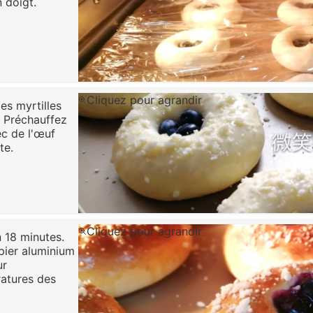
 doigt.
Cliquez pour agrandir
es myrtilles
. Préchauffez
ec de l'œuf
te.
Cliquez pour agrandir
n 18 minutes.
pier aluminium
ur
ratures des