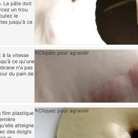
. La pâte doit
rcez un trou
outez le
tes jusqu'à ce
Cliquez pour agrandir
à la vitesse
squ'à ce qu'une
mbrane n'a pas
pour du pain de
Cliquez pour agrandir
 film plastique
remière
u'elle atteigne
avec des doigts
cir ni