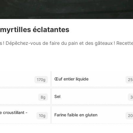
 myrtilles éclatantes
s ! Dépêchez-vous de faire du pain et des gâteaux ! Recette
Œuf entier liquide
170g
25
Sel
8g
3
 croustillant -
Farine faible en gluten
10g
20