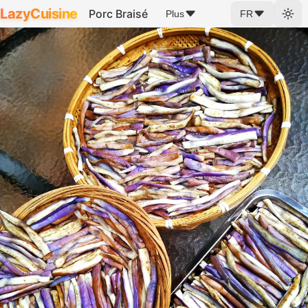
LazyCuisine
Porc Braisé
Plus
FR