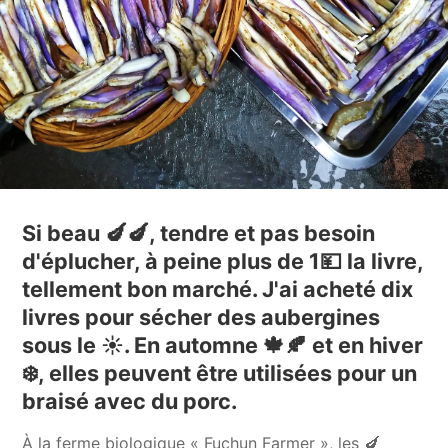
Si beau 🍆🍆, tendre et pas besoin
d'éplucher, à peine plus de 1💴 la livre,
tellement bon marché. J'ai acheté dix
livres pour sécher des aubergines
sous le ☀️. En automne 🍁🍂 et en hiver
❄️, elles peuvent être utilisées pour un
braisé avec du porc.
À la ferme biologique « Fuchun Farmer », les 🍆