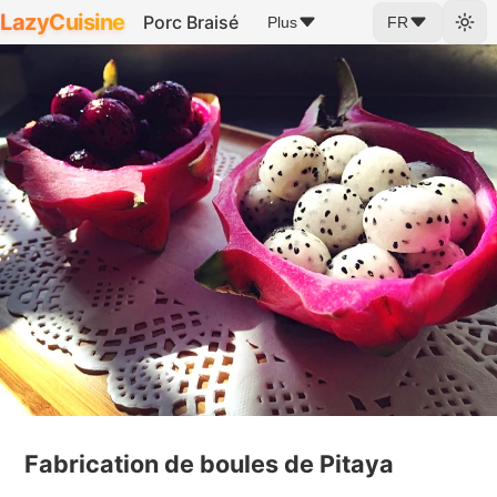
LazyCuisine
Porc Braisé
Plus
FR
Fabrication de boules de Pitaya