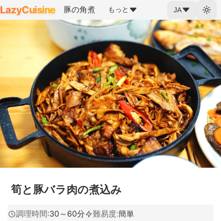
LazyCuisine
豚の角煮
もっと
JA
筍と豚バラ肉の煮込み
調理時間
:
30～60分
難易度
:
簡単