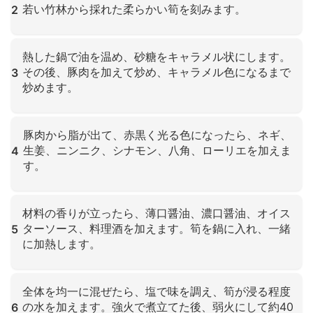
若い竹林から採れた柔らかい筍を刻みます。
2
クリックして拡大
熱した鍋で油を温め、砂糖をキャラメル状にします。
その後、豚肉を加えて炒め、キャラメル色になるまで
3
炒めます。
クリックして拡大
豚肉から脂が出て、赤黒く光る色になったら、ネギ、
生姜、ニンニク、シナモン、八角、ローリエを加えま
4
す。
クリックして拡大
材料の香りが立ったら、薄口醤油、濃口醤油、オイス
ターソース、料理酒を加えます。筍を鍋に入れ、一緒
5
に加熱します。
クリックして拡大
全体を均一に混ぜたら、塩で味を調え、筍が浸る程度
の水を加えます。強火で煮立てた後、弱火にして約40
6