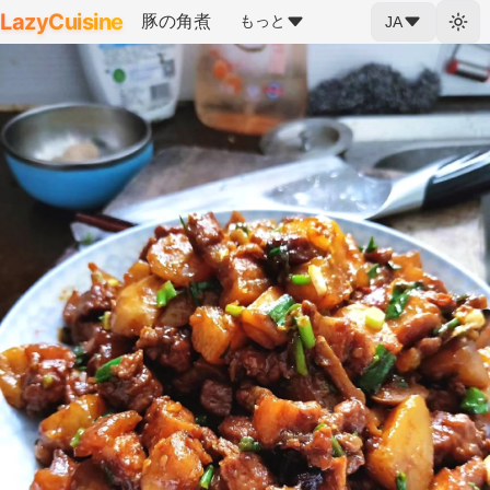
LazyCuisine
豚の角煮
もっと
JA