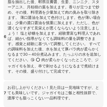
脂を抽出した後、郫県豆瓣醤、生姜、ニンニク、スタ
ーアニス、月桂樹の葉を加えます。香りが立つまで炒
め、その後、料理酒を少量加えて肉の臭みを取り除き
ます。 薄口醤油を加えて色付けします。色が薄い場合
は、少量の濃口醤油を慎重に加えます。ただし、色が
濃くなりすぎて見栄えが悪くならないよう注意しまし
ょう！ 塩と砂糖を加えます。経験豊富な料理人であれ
6
ば、細かい指導がなくても調味料の量を調整できま
す。感覚と経験に基づいて調整してください。 すべて
の調味料を加えた後、水を加えて豚バラ肉が柔らかく
なるまで30～40分煮込みます。たっぷりの水を追加し
てください。😘 ⭕ 肉が柔らかくなったところで、ジ
ャガイモを加え、串で刺せるようになるまで煮続けま
す。その後、盛り付けして完成です。
クリックして拡大
お召し上がりください！見た目は一見地味ですが、と
ても美味しいです。ジャガイモはご飯と相性抜群で、
7
濃厚でも脂っこくない一品料理です。