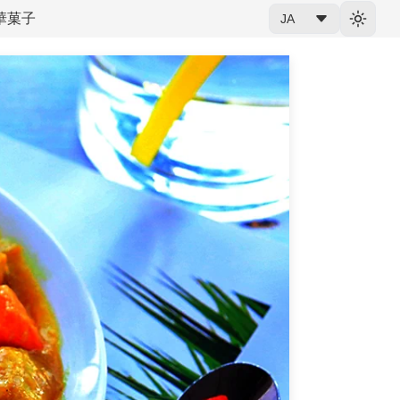
華菓子
JA