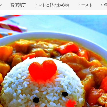
ン
宮保鶏丁
トマトと卵の炒め物
トースト
中