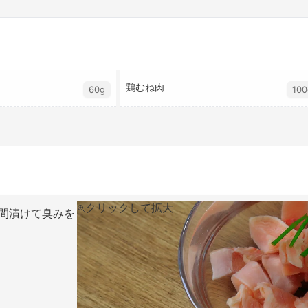
鶏むね肉
60g
100
クリックして拡大
分間漬けて臭みを