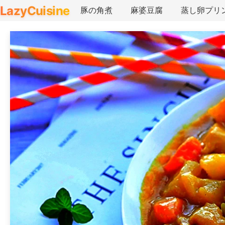
LazyCuisine
豚の角煮
麻婆豆腐
蒸し卵プリ