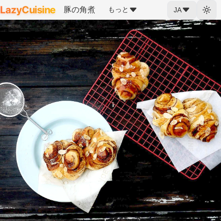
LazyCuisine
豚の角煮
もっと
JA