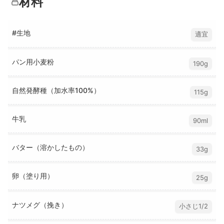
材料
#生地
適宜
パン用小麦粉
190g
自然発酵種（加水率100%）
115g
牛乳
90ml
バター（溶かしたもの）
33g
卵（塗り用）
25g
ナツメグ（挽き）
小さじ1/2