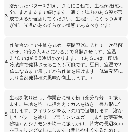
溶かしたバターを加え、さらにこねて、生地がほぼ完
全にまとまるまで続けます。薄くて弾力のある膜が形
3
成できるか確認してください。生地は手にくっつきす
ぎず、光沢のある柔らかい状態であるべきです;
クリックして拡大
作業台の上で生地を丸め、密閉容器に入れて一次発酵
させ、2倍の大きさになるまで発酵させます。室温
21°Cでは約5.5時間かかります。（あるいは、夜間に
4
冷蔵庫で発酵させることも可能です。翌日、室温で2
倍になるまで戻してから作業を続けます。低温発酵に
より自然発酵種の風味が向上します。）
クリックして拡大
生地を取り出し、作業台に軽く粉（余分な分）を振り
ます。生地を均一に押さえてガスを抜き、長方形に伸
ばします。フィリングを以下の順で追加します：溶か
5
したバターを塗り、ブラウンシュガー（または薄茶色
砂糖）とシナモンを均一に振りかけ、片方の長辺3cm
をフィリングなしにします（閉じやすくするため）。