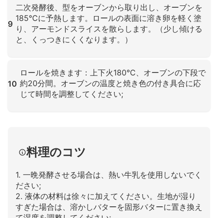
二次発酵後、型をオーブンから取り出し、オーブンを
185°Cに予熱します。ロールの表面に溶き卵を軽く塗
9
り、アーモンドスライスを散らします。（少し傾ける
と、くっつきにくくなります。）
クリックして拡大
ロールを焼きます：上下火180°C、オーブンの下段で
約20分間。オーブンの温度と焼き色の付き具合に応
10
じて時間を調整してください;
クリックして拡大
料理のコツ
1. 一晩発酵させる場合は、熱い牛乳を使用しないでく
ださい;
2. 液体の材料は徐々に加えてください。生地が湿り
すぎた場合は、溶かしバターを固形バターに置き換え
て湿度を調整してください;