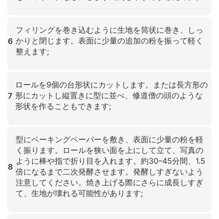
クリックして拡大
フィリングを巻き込むように生地を筒状に巻き、しっ
かりと閉じます。表面に少量の追加の粉を振って軽く
6
整えます;
クリックして拡大
ロールを9個の台形状にカットします。または長方形の
形にカットし縦置きに型に並べ、修道僧の頭のような
7
形状を作ることもできます;
クリックして拡大
型にベーキングペーパーを敷き、表面に少量の粉を軽
く振ります。ロールを狭い面を上にして立て、写真の
ように棒や指で折り目を入れます。約30–45分間、1.5
8
倍になるまで二次発酵させます。発酵しすぎないよう
注意してください。焼き上げる際にさらに成長しすぎ
て、生地が壊れる可能性があります;
クリックして拡大