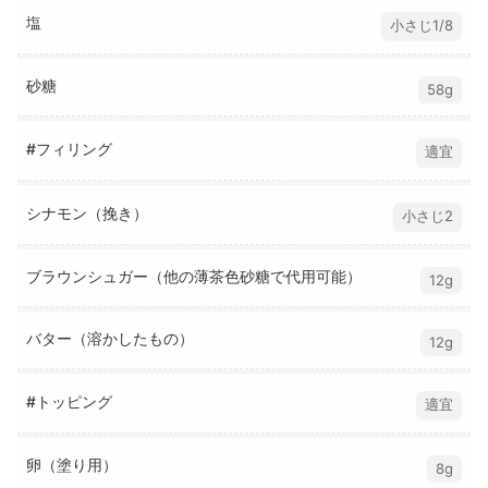
塩
小さじ1/8
砂糖
58g
#フィリング
適宜
シナモン（挽き）
小さじ2
ブラウンシュガー（他の薄茶色砂糖で代用可能）
12g
バター（溶かしたもの）
12g
#トッピング
適宜
卵（塗り用）
8g