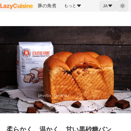
LazyCuisine
豚の角煮
もっと
JA
柔らかく、温かく、甘い黒砂糖パン