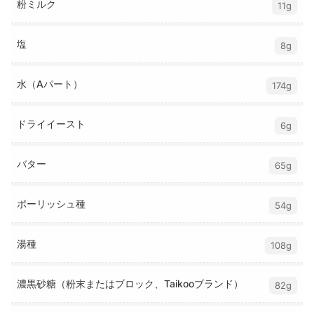
粉ミルク
11g
塩
8g
水（Aパート）
174g
ドライイースト
6g
バター
65g
ポーリッシュ種
54g
湯種
108g
濃黒砂糖（粉末またはブロック、Taikooブランド）
82g