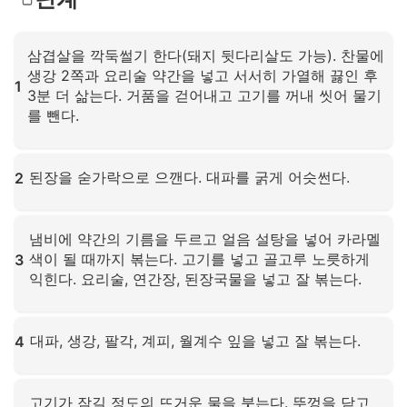
삼겹살을 깍둑썰기 한다(돼지 뒷다리살도 가능). 찬물에
생강 2쪽과 요리술 약간을 넣고 서서히 가열해 끓인 후
1
3분 더 삶는다. 거품을 걷어내고 고기를 꺼내 씻어 물기
를 뺀다.
확대하려면 클릭하세요
된장을 숟가락으로 으깬다. 대파를 굵게 어슷썬다.
2
확대하려면 클릭하세요
냄비에 약간의 기름을 두르고 얼음 설탕을 넣어 카라멜
색이 될 때까지 볶는다. 고기를 넣고 골고루 노릇하게
3
익힌다. 요리술, 연간장, 된장국물을 넣고 잘 볶는다.
확대하려면 클릭하세요
대파, 생강, 팔각, 계피, 월계수 잎을 넣고 잘 볶는다.
4
확대하려면 클릭하세요
고기가 잠길 정도의 뜨거운 물을 붓는다. 뚜껑을 닫고