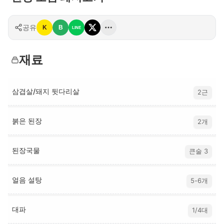
공유
K
B
LINE
재료
삼겹살/돼지 뒷다리살
2근
붉은 된장
2개
된장국물
큰술 3
얼음 설탕
5-6개
대파
1/4대