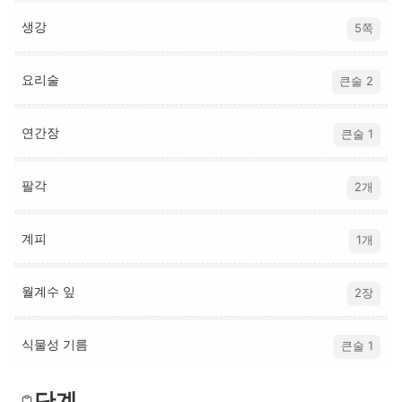
생강
5쪽
요리술
큰술 2
연간장
큰술 1
팔각
2개
계피
1개
월계수 잎
2장
식물성 기름
큰술 1
단계