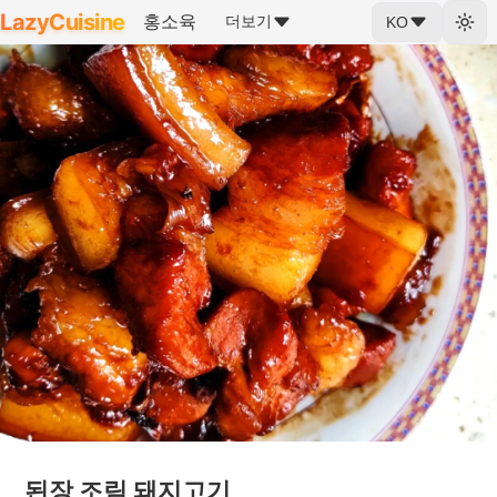
LazyCuisine
홍소육
더보기
KO
된장 조림 돼지고기