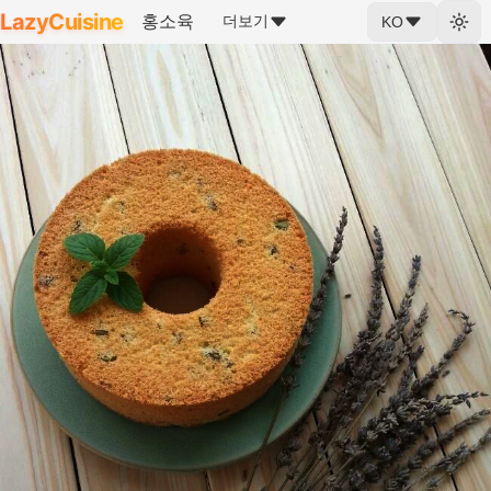
LazyCuisine
홍소육
더보기
KO