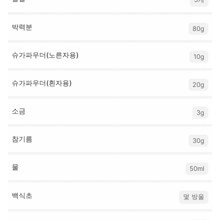
박력분
80g
슈가파우더(노른자용)
10g
슈가파우더(흰자용)
20g
소금
3g
참기름
30g
물
50ml
백식초
몇 방울