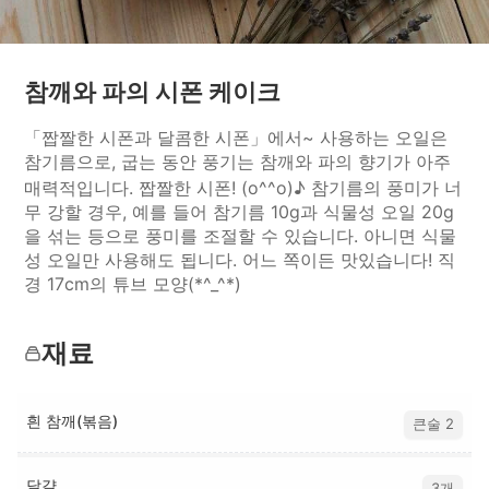
참깨와 파의 시폰 케이크
「짭짤한 시폰과 달콤한 시폰」에서~ 사용하는 오일은
참기름으로, 굽는 동안 풍기는 참깨와 파의 향기가 아주
매력적입니다. 짭짤한 시폰! (o^^o)♪ 참기름의 풍미가 너
무 강할 경우, 예를 들어 참기름 10g과 식물성 오일 20g
을 섞는 등으로 풍미를 조절할 수 있습니다. 아니면 식물
성 오일만 사용해도 됩니다. 어느 쪽이든 맛있습니다! 직
경 17cm의 튜브 모양(*^_^*)
재료
흰 참깨(볶음)
큰술 2
달걀
3개