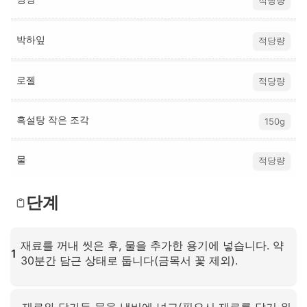
적당량
박하잎
적당량
로젤
적당량
흑설탕 작은 조각
150g
물
적당량
단계
재료를 꺼내 씻은 후, 물을 추가한 용기에 넣습니다. 약
1
30분간 담근 상태로 둡니다(금목서 꽃 제외).
확대하려면 클릭하세요