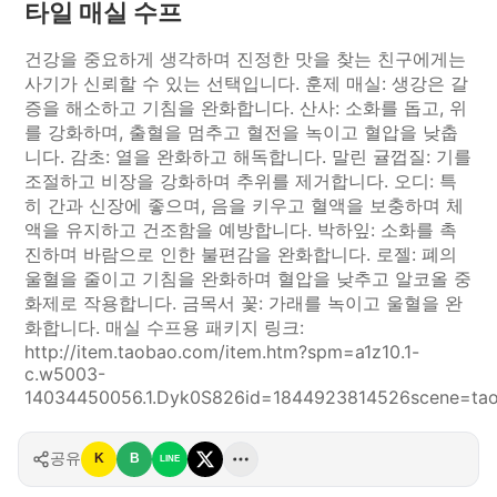
타일 매실 수프
건강을 중요하게 생각하며 진정한 맛을 찾는 친구에게는
사기가 신뢰할 수 있는 선택입니다. 훈제 매실: 생강은 갈
증을 해소하고 기침을 완화합니다. 산사: 소화를 돕고, 위
를 강화하며, 출혈을 멈추고 혈전을 녹이고 혈압을 낮춥
니다. 감초: 열을 완화하고 해독합니다. 말린 귤껍질: 기를
조절하고 비장을 강화하며 추위를 제거합니다. 오디: 특
히 간과 신장에 좋으며, 음을 키우고 혈액을 보충하며 체
액을 유지하고 건조함을 예방합니다. 박하잎: 소화를 촉
진하며 바람으로 인한 불편감을 완화합니다. 로젤: 폐의
울혈을 줄이고 기침을 완화하며 혈압을 낮추고 알코올 중
화제로 작용합니다. 금목서 꽃: 가래를 녹이고 울혈을 완
화합니다. 매실 수프용 패키지 링크:
http://item.taobao.com/item.htm?spm=a1z10.1-
c.w5003-
14034450056.1.Dyk0S8 26id=18449238145 26scene=ta
공유
K
B
LINE