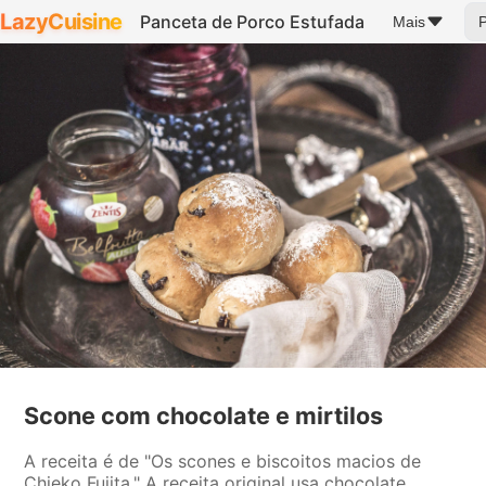
LazyCuisine
Panceta de Porco Estufada
Mais
Scone com chocolate e mirtilos
A receita é de "Os scones e biscoitos macios de
Chieko Fujita." A receita original usa chocolate