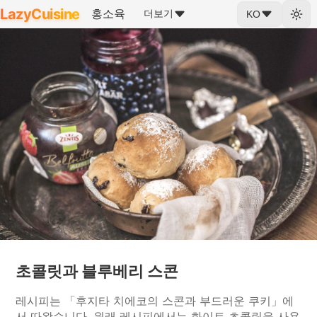
LazyCuisine
홍소육
더보기
KO
초콜릿과 블루베리 스콘
레시피는 「후지타 치에코의 스콘과 부드러운 쿠키」에
서 따왔습니다. 원래 레시피에서는 화이트 초콜릿을 사용