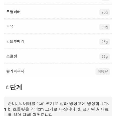
무염버터
20g
우유
50g
건블루베리
25g
초콜릿
25g
슈가파우더
적당량
단계
준비: a. 버터를 1cm 크기로 잘라 냉장고에 냉장합니다.
b. 초콜릿을 약 1cm 크기로 다집니다. d. 표기된 A 재료
1
를 섞어 체에 걸러줍니다.