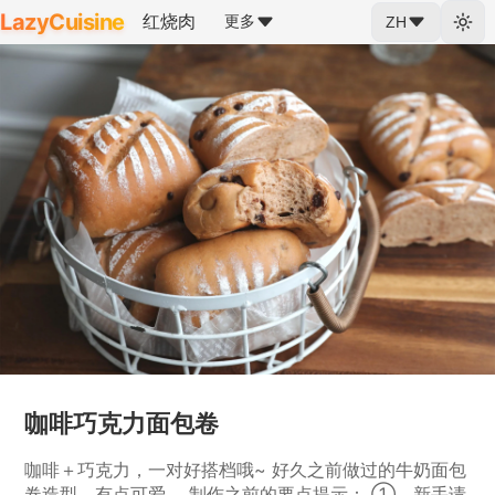
LazyCuisine
红烧肉
更多
ZH
咖啡巧克力面包卷
咖啡＋巧克力，一对好搭档哦~ 好久之前做过的牛奶面包
卷造型，有点可爱。 制作之前的要点提示： ①、新手请