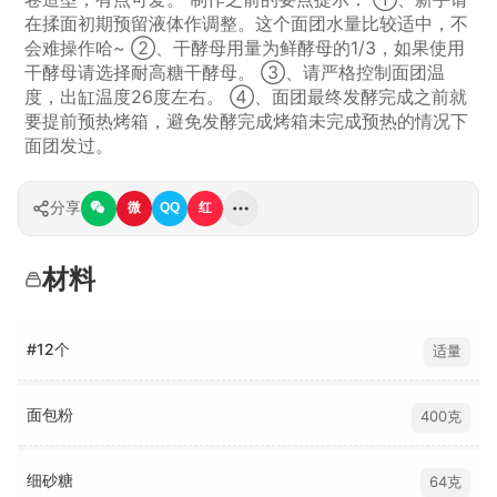
在揉面初期预留液体作调整。这个面团水量比较适中，不
会难操作哈~ ②、干酵母用量为鲜酵母的1/3，如果使用
干酵母请选择耐高糖干酵母。 ③、请严格控制面团温
度，出缸温度26度左右。 ④、面团最终发酵完成之前就
要提前预热烤箱，避免发酵完成烤箱未完成预热的情况下
面团发过。
分享
微
QQ
红
材料
#12个
适量
面包粉
400克
细砂糖
64克