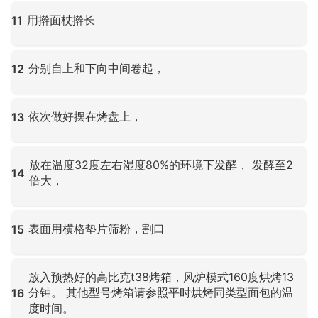
点击放大
用擀面杖擀长
11
点击放大
分别自上和下向中间卷起，
12
点击放大
依次做好摆在烤盘上，
13
点击放大
放在温度32度左右湿度80%的环境下发酵， 发酵至2
14
倍大，
点击放大
表面用横格垫片筛粉，割口
15
点击放大
放入预热好的高比克t38烤箱，风炉模式160度烘烤13
分钟。 其他型号烤箱请参照平时烘烤同类型面包的温
16
度时间。