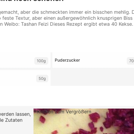
gemacht, aber die schmeckten immer ein bisschen mehlig. 
so feste Textur, aber einen außergewöhnlich knusprigen Bi
on Weibo: Tashan Feizi Dieses Rezept ergibt etwa 40 Kekse.
Puderzucker
100g
70
50g
Klicken zum Vergrößern
erden lassen,
le Zutaten