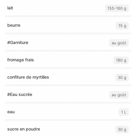
lait
155-160 g
beurre
15 g
#Garniture
au goût
fromage frais
180 g
confiture de myrtilles
30 g
#Eau sucrée
au goût
eau
1 L
sucre en poudre
30 g