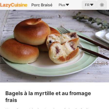
LazyCuisine
Porc Braisé
Plus
FR
Bagels à la myrtille et au fromage
frais