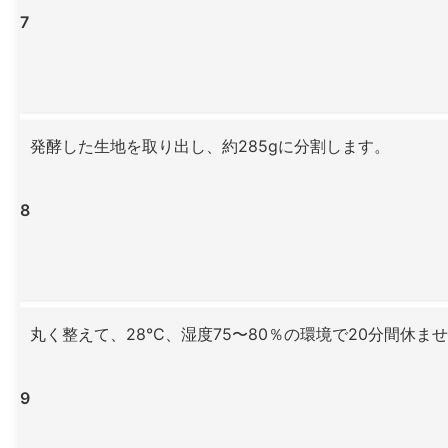
7
発酵した生地を取り出し、約285gに分割します。
8
丸く整えて、28°C、湿度75〜80％の環境で20分間休ま
9