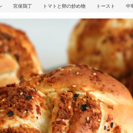
ン
宮保鶏丁
トマトと卵の炒め物
トースト
中