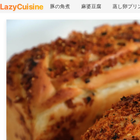
LazyCuisine
豚の角煮
麻婆豆腐
蒸し卵プリ