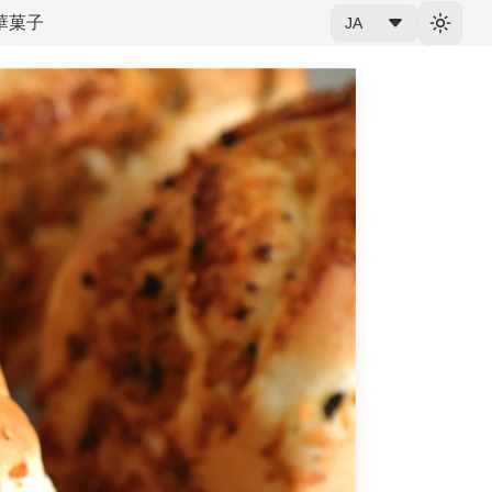
華菓子
JA