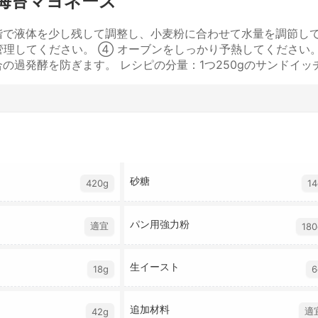
海苔マヨネーズ
階で液体を少し残して調整し、小麦粉に合わせて水量を調節して
く管理してください。 ④ オーブンをしっかり予熱してくださ
過発酵を防ぎます。 レシピの分量：1つ250gのサンドイッ
砂糖
420g
14
パン用強力粉
適宜
180
生イースト
18g
6
追加材料
適
42g