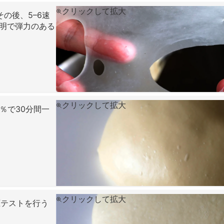
クリックして拡大
の後、5–6速
明で弾力のある
クリックして拡大
5％で30分間一
クリックして拡大
圧テストを行う