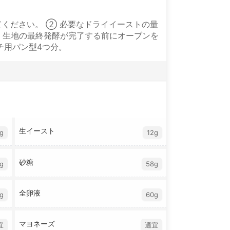
ください。 ② 必要なドライイーストの量
い。生地の最終発酵が完了する前にオーブンを
チ用パン型4つ分。
生イースト
g
12g
砂糖
g
58g
全卵液
g
60g
マヨネーズ
宜
適宜