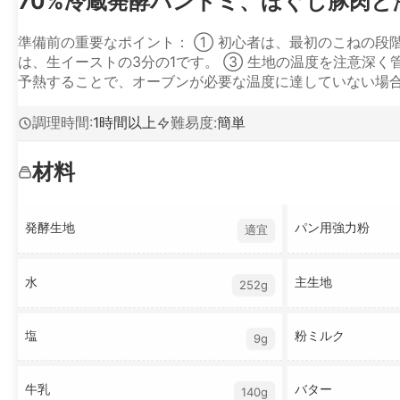
70%冷蔵発酵パンドミ、ほぐし豚肉と
準備前の重要なポイント： ① 初心者は、最初のこねの段
は、生イーストの3分の1です。 ③ 生地の温度を注意深
予熱することで、オーブンが必要な温度に達していない場合の
調理時間
:
1時間以上
難易度
:
簡単
材料
発酵生地
パン用強力粉
適宜
水
主生地
252g
塩
粉ミルク
9g
牛乳
バター
140g