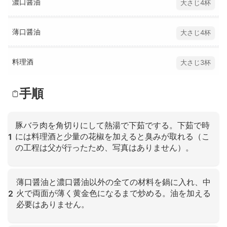
濃口醤油
大さじ4杯
薄口醤油
大さじ4杯
料理酒
大さじ3杯
手順
豚バラ肉を角切りにして熱湯で下茹でする。下茹で時
には料理酒と少量の花椒を加えると臭みが取れる（こ
1
の工程は父が行ったため、写真はありません）。
クリックして拡大
薄口醤油と濃口醤油以外の全ての材料を鍋に入れ、中
火で両面が薄く黄金色になるまで炒める。油を加える
2
必要はありません。