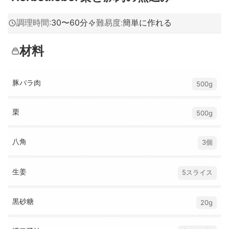
調理時間
:
30〜60分
難易度
:
簡単に作れる
材料
豚バラ肉
500g
栗
500g
八角
3個
生姜
5スライス
黒砂糖
20g