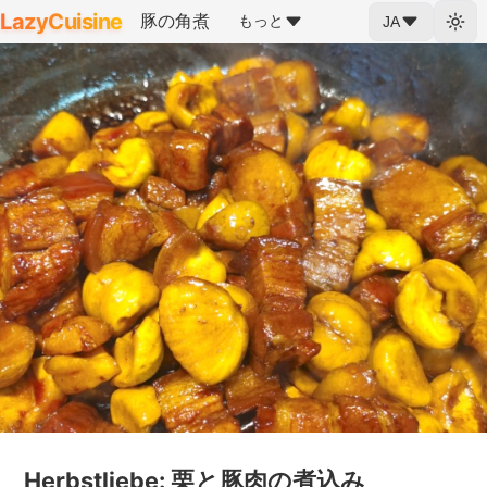
LazyCuisine
豚の角煮
もっと
JA
Herbstliebe: 栗と豚肉の煮込み