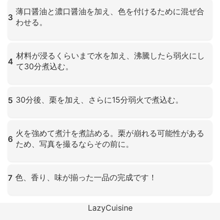
クリックして拡大
薄口醤油と濃口醤油を加え、色を付けるために混ぜ合
3
わせる。
クリックして拡大
材料が浸るくらいまで水を加え、沸騰したら弱火にし
4
て30分煮込む。
クリックして拡大
30分後、栗を加え、さらに15分弱火で煮込む。
5
クリックして拡大
火を強めて煮汁を煮詰める。栗が崩れる可能性がある
6
ため、写真を撮るならその前に。
クリックして拡大
色、香り、味が揃った一品の完成です！
7
クリックして拡大
LazyCuisine