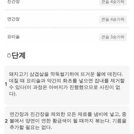
진간장
큰술 4숟가락
연간장
큰술 4숟가락
요리술
큰술 3숟가락
단계
돼지고기 삼겹살을 깍둑썰기하여 뜨거운 물에 데친다.
데칠 때 요리술과 약간의 화초를 넣으면 잡내를 제거할
1
수 있다(이 과정은 아버지가 진행했으므로 사진이 없
다).
확대하려면 클릭하세요
연간장과 진간장을 제외한 모든 재료를 냄비에 넣고, 중
불에서 양면이 연한 황금색이 될 때까지 볶는다. 기름을
2
추가할 필요는 없다.