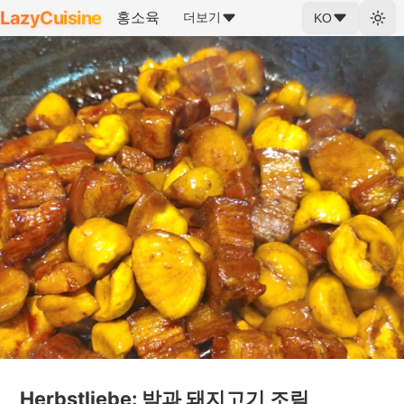
LazyCuisine
홍소육
더보기
KO
Herbstliebe: 밤과 돼지고기 조림