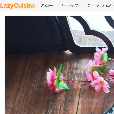
LazyCuisine
홍소육
마파두부
찜 계란 커스