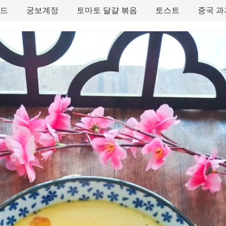
타드
궁보계정
토마토 달걀 볶음
토스트
중국 과