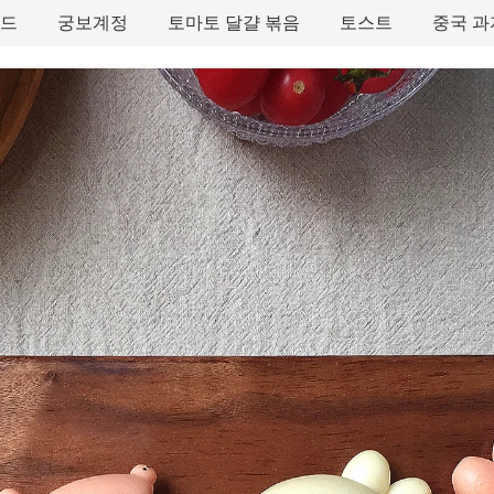
타드
궁보계정
토마토 달걀 볶음
토스트
중국 과