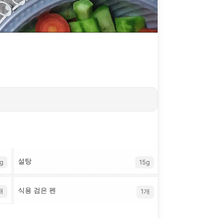
설탕
g
15g
식용 검은 펜
개
1개