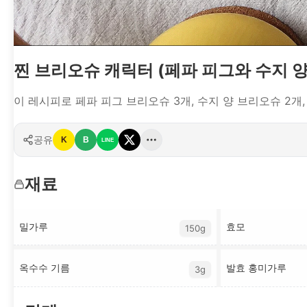
찐 브리오슈 캐릭터 (페파 피그와 수지 양
이 레시피로 페파 피그 브리오슈 3개, 수지 양 브리오슈 2개,
공유
K
B
LINE
재료
밀가루
효모
150g
옥수수 기름
발효 홍미가루
3g