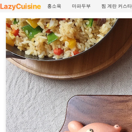
LazyCuisine
홍소육
마파두부
찜 계란 커스