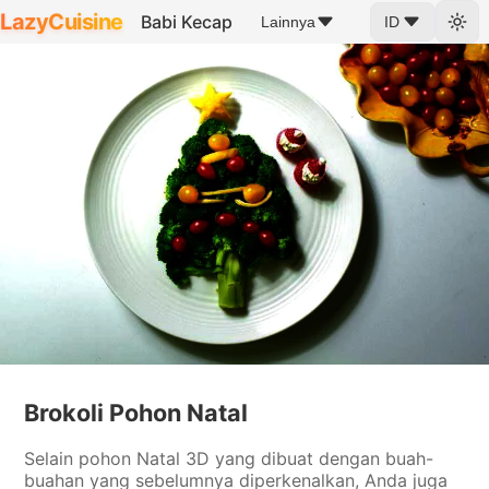
LazyCuisine
Babi Kecap
Lainnya
ID
Brokoli Pohon Natal
Selain pohon Natal 3D yang dibuat dengan buah-
buahan yang sebelumnya diperkenalkan, Anda juga