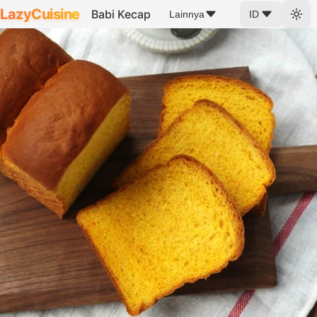
LazyCuisine
Babi Kecap
Lainnya
ID