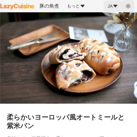
LazyCuisine
豚の角煮
もっと
JA
柔らかいヨーロッパ風オートミールと
紫米パン