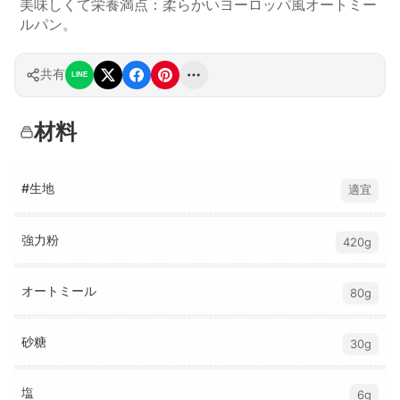
美味しくて栄養満点：柔らかいヨーロッパ風オートミー
ルパン。
共有
LINE
材料
#生地
適宜
強力粉
420g
オートミール
80g
砂糖
30g
塩
6g