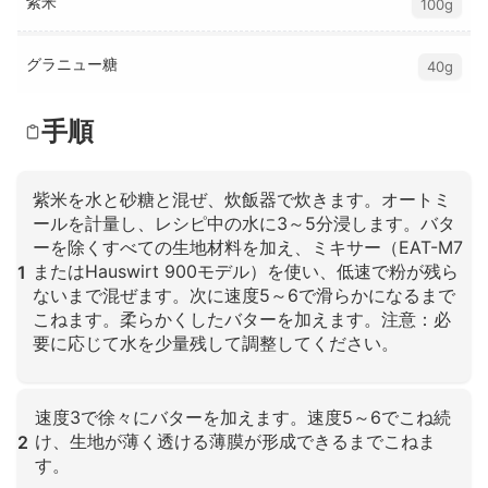
紫米
100g
グラニュー糖
40g
手順
紫米を水と砂糖と混ぜ、炊飯器で炊きます。オートミ
ールを計量し、レシピ中の水に3～5分浸します。バタ
ーを除くすべての生地材料を加え、ミキサー（EAT-M7
またはHauswirt 900モデル）を使い、低速で粉が残ら
1
ないまで混ぜます。次に速度5～6で滑らかになるまで
こねます。柔らかくしたバターを加えます。注意：必
要に応じて水を少量残して調整してください。
クリックして拡大
速度3で徐々にバターを加えます。速度5～6でこね続
け、生地が薄く透ける薄膜が形成できるまでこねま
2
す。