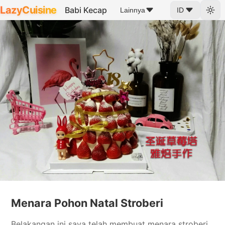
LazyCuisine
Babi Kecap
Lainnya
ID
Menara Pohon Natal Stroberi
Belakangan ini saya telah membuat menara stroberi